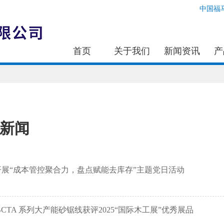
中国福
首页
关于我们
新闻资讯
产
新闻
开展“成本管控聚合力，盘点赋能去库存”主题党日活动
BCTA 系列大产能砂锯线获评2025“国际木工展”优秀展品