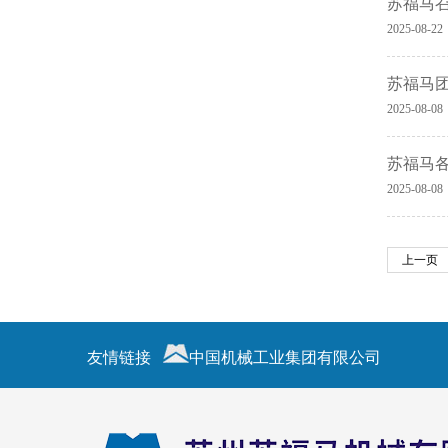
苏福马召
2025-08-22
苏福马
2025-08-08
苏福马各
2025-08-08
上一页
友情链接
中国机械工业集团有限公司