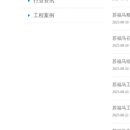
行业资讯
工程案例
苏福马顺
2025-09-10
苏福马召
2025-09-10
苏福马
2025-09-10
苏福马工
2025-09-10
苏福马
2025-08-22