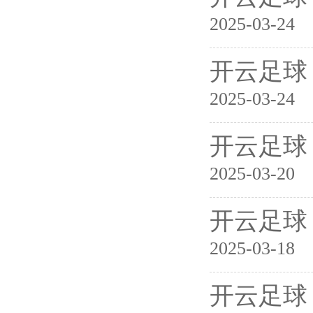
2025-03-24
开云足球
2025-03-24
开云足球
2025-03-20
开云足球
2025-03-18
开云足球